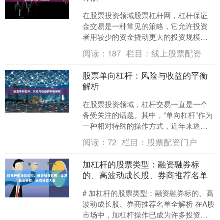
在股票投资领域股票杠杆网，杠杆保证
金交易是一种常见的策略，它允许投资
者用较少的资金撬动更大的投资规模。
然而，这种策略虽然可能带来更高的收
阅读：
187
栏目：
线上股票配资
益，同时也伴随着显著的风....
股票单向杠杆：风险与收益的平衡
解析
在股票投资领域，杠杆交易一直是一个
备受关注的话题。其中，“单向杠杆”作为
一种相对特殊的操作方式，近年来逐渐
进入普通投资者的视野。所谓单向杠
阅读：
72
栏目：
股票配资门户
杆，是指投资者只在一个....
加杠杆的股票类型：融资融券标
的、高波动成长股、券商推荐名单
# 加杠杆的股票类型：融资融券标的、高
波动成长股、券商推荐名单全解析 在A股
市场中，加杠杆操作已成为许多投资者