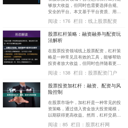
够放大收益，但同时也需要选择合规、
安全的平台。本文基于平台资质、用户
口碑、费率透明度、风控能力等维度，
阅读：
176
栏目：
线上股票配资
整理出当前市场关注度较高....
股票杠杆策略：融资融券与配资玩
法解析
在股票投资领域线上股票配资，杠杆策
略是一种常见且有效的工具，能够帮助
投资者放大收益，但同时也伴随着更高
的风险。本文将深入解析两种主流杠杆
阅读：
138
栏目：
股票配资门户
玩法——融资融券与配资，....
股票投资加杠杆：融资、配资与风
险控制
在股票市场中，加杠杆是一种常见的投
资策略，通过借入资金放大投资规模，
以期获得更高收益。然而，杠杆交易也
是一把双刃剑，在放大收益的同时也放
阅读：
85
栏目：
股票杠杆网
大了风险。本文将详细介绍....