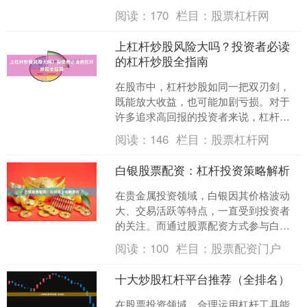
放大收益的重要工具。然而，并非所有
阅读：
170
栏目：
股票杠杆网
股票都适合加杠杆....
上杠杆炒股风险大吗？投资者必读
的杠杆炒股全指南
在股市中，杠杆炒股如同一把双刃剑，
既能放大收益，也可能加剧亏损。对于
许多追求高回报的投资者来说，杠杆交
易充满诱惑，但其中的风险也不容忽
阅读：
146
栏目：
股票杠杆网
视。本文将全面解析杠杆炒股....
白银股票配资：杠杆投资策略解析
在贵金属投资领域，白银因其价格波动
大、交易活跃等特点，一直受到投资者
的关注。而通过股票配资方式参与白银
相关上市公司投资，则成为许多投资者
阅读：
100
栏目：
股票配资门户
放大收益的重要途径。本文....
十大炒股杠杆平台推荐（全排名）
在股票投资领域，合理运用杠杆工具能