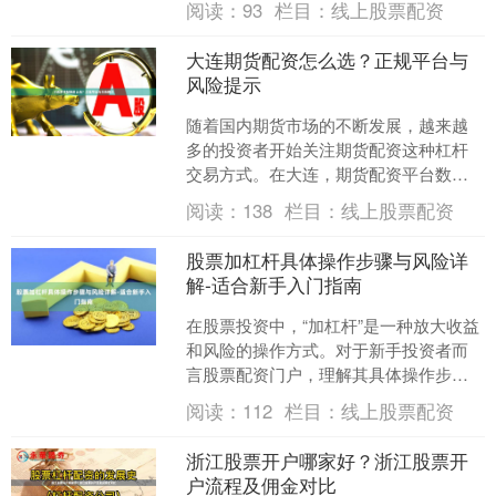
阅读：
93
栏目：
线上股票配资
在众多选择中找到合规、可....
大连期货配资怎么选？正规平台与
风险提示
随着国内期货市场的不断发展，越来越
多的投资者开始关注期货配资这种杠杆
交易方式。在大连，期货配资平台数量
众多，但质量参差不齐。如何选择一家
阅读：
138
栏目：
线上股票配资
正规、安全的配资平台，成....
股票加杠杆具体操作步骤与风险详
解-适合新手入门指南
在股票投资中，“加杠杆”是一种放大收益
和风险的操作方式。对于新手投资者而
言股票配资门户，理解其具体操作步骤
和潜在风险至关重要。本文将为您详细
阅读：
112
栏目：
线上股票配资
解析股票加杠杆的入门....
浙江股票开户哪家好？浙江股票开
户流程及佣金对比