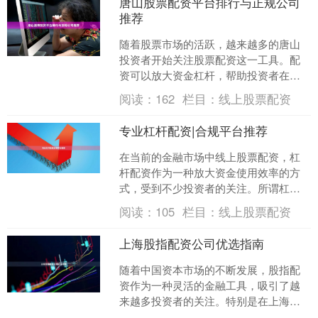
唐山股票配资平台排行与正规公司
推荐
随着股票市场的活跃，越来越多的唐山
投资者开始关注股票配资这一工具。配
资可以放大资金杠杆，帮助投资者在市
场波动中获取更高收益，但同时也伴随
阅读：
162
栏目：
线上股票配资
着较大的风险。因此，选择....
专业杠杆配资|合规平台推荐
在当前的金融市场中线上股票配资，杠
杆配资作为一种放大资金使用效率的方
式，受到不少投资者的关注。所谓杠杆
配资，本质上是指投资者通过向配资平
阅读：
105
栏目：
线上股票配资
台缴纳一定比例的保证金，....
上海股指配资公司优选指南
随着中国资本市场的不断发展，股指配
资作为一种灵活的金融工具，吸引了越
来越多投资者的关注。特别是在上海这
个金融中心，各类配资公司林立，如何