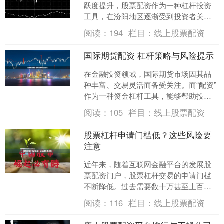
跃度提升，股票配资作为一种杠杆投资
工具，在汾阳地区逐渐受到投资者关
注。然而，配资行业鱼龙混杂，如何选
阅读：
194
栏目：
线上股票配资
择合规平台、合理控制风险，....
国际期货配资 杠杆策略与风险提示
在金融投资领域，国际期货市场因其品
种丰富、交易灵活而备受关注。而“配资”
作为一种资金杠杆工具，能够帮助投资
者以较少的自有资金撬动更大规模的交
阅读：
105
栏目：
线上股票配资
易。本文将深入探讨国....
股票杠杆申请门槛低？这些风险要
注意
近年来，随着互联网金融平台的发展股
票配资门户，股票杠杆交易的申请门槛
不断降低。过去需要数十万甚至上百万
资金才能参与的杠杆交易，如今一些平
阅读：
116
栏目：
线上股票配资
台仅需几千元即可开通。这....