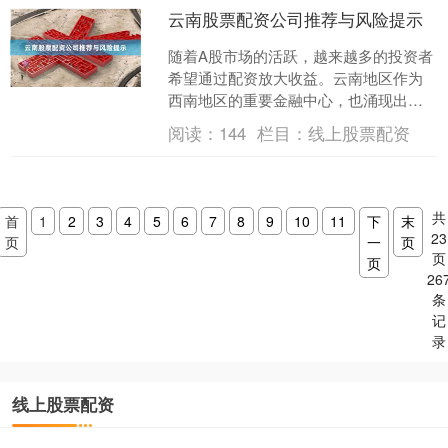
云南股票配资公司推荐与风险提示
随着A股市场的活跃，越来越多的投资者
希望通过配资放大收益。云南地区作为
西南地区的重要金融中心，也涌现出不
少股票配资公司。本文将为您推荐几家
阅读：
144
栏目：
线上股票配资
云南本地较为规范的配资....
共
首
1
2
3
4
5
6
7
8
9
10
11
下
末
23
页
一
页
页
页
26
条
记
录
线上股票配资