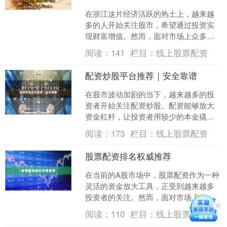
在浙江这片经济活跃的热土上，越来越
多的人开始关注股市，希望通过投资实
现财富增值。然而，面对市场上众多的
证券公司，许多新手投资者都会感到困
阅读：
141
栏目：
线上股票配资
惑：**浙江股票开户哪家....
配资炒股平台推荐｜安全靠谱
在股市波动加剧的当下，越来越多的投
资者开始关注配资炒股。配资能够放大
资金杠杆，让投资者用较少的本金撬动
更大的交易规模，从而获取更高收益。
阅读：
173
栏目：
线上股票配资
然而，市面上的配资平台良....
股票配资排名权威推荐
在当前的A股市场中，股票配资作为一种
灵活的资金放大工具，正受到越来越多
投资者的关注。然而，面对市场上众多
的配资平台，如何选择一家安全、透
阅读：
110
栏目：
线上股票配资
明、服务优质的机构，成为....