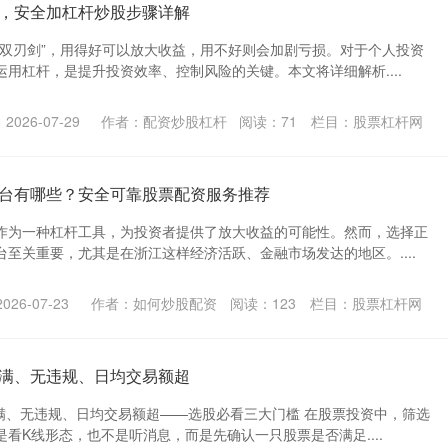
，安全加杠杆炒股步骤详解
“双刃剑”，用得好可以放大收益，用不好则会加剧亏损。对于个人投资
用杠杆，是提升投资效率、控制风险的关键。本文将详细解析....
026-07-29
作者：配资炒股杠杆
阅读：
71
栏目：
股票杠杆网
台有哪些？安全可靠股票配资服务推荐
作为一种杠杆工具，为投资者提供了放大收益的可能性。然而，选择正
至关重要，尤其是在浙江这样经济活跃、金融市场发达的地区。....
26-07-23
作者：如何炒股配资
阅读：
123
栏目：
股票杠杆网
满、无违规、日均交易额超
市满、无违规、日均交易额超——选股必看三大门槛 在股票投资中，筛选
看K线形态，也不是听消息，而是先确认一只股票是否满足....