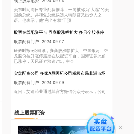
美东时间周日专业配资推荐，一向被称为“大嘴”的美
国前总统、共和党总统候选人特朗普又出惊人之
语。他表示，他“完全有权”干预
股票在线配资平台 券商股涨幅扩大 多只个股涨停
股票配资门户
2024-09-07
证券时报e公司讯，券商股涨幅扩大，中国银河、锦
龙股份拉升涨停股票在线配资平台，国海证券此前
已涨停，天风证券涨逾7%，中金
实盘配资公司 多家A股医药公司积极布局非洲市场
股票配资门户
2024-09-09
近日，艾迪药业通过其官方微信公众号表示，公司
与中非发展基金、药石科技、尼日利亚上市医药企
业菲森药业在北京共同签订了《关于
实盘配资杠杆 华尔街锐评“哈特首辩”：竟找不到一
线上股票配资
个亮点！
股票杠杆网
2024-09-12
备受全球瞩目的特朗普-哈里斯首场辩论已经结束实