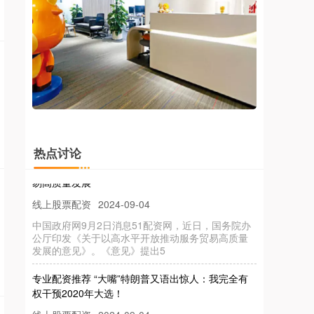
股票配资100倍杠杆平台 深企助力具身机器人关键
核心部件国产化突破
线上股票配资
2024-09-03
记者从近日举行的第14届深圳国际工业自动化及机
器人展览会了解到股票配资100倍杠杆平台，深圳市
宇智动力技术研究有限公司（
51配资网 国办重磅发布！以高水平开放推动服务贸
热点讨论
易高质量发展
线上股票配资
2024-09-04
中国政府网9月2日消息51配资网，近日，国务院办
公厅印发《关于以高水平开放推动服务贸易高质量
发展的意见》。《意见》提出5
专业配资推荐 “大嘴”特朗普又语出惊人：我完全有
权干预2020年大选！
线上股票配资
2024-09-04