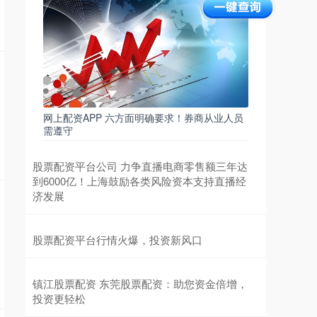
盘配资杠杆，但观众们回味时却感到无聊，因为这
两名美国总统候选人都没有在关键
炒股杠杆平台配资 异动快报：大连友谊（000679）
8月6日9点38分触及涨停板
股票配资门户
2024-09-16
证券之星8月6日盘中消息，9点38分大连友谊
网上配资APP 六方面明确要求！券商从业人员
(000679)触及涨停板。目前价格3.77，上涨
需遵守
9.91%。其所属行业一般
股票配资知识网 哈尔滨股票配资：助力投资，把握
股票配资平台公司 力争直播电商零售额三年达
财富机遇
到6000亿！上海鼓励各类风险资本支持直播经
济发展
股票杠杆网
2024-10-04
在瞬息万变的金融市场中，股票配资已成为投资者
把握财富机遇的重要工具。哈尔滨股票配资，凭借
股票配资平台行情火爆，投资新风口
其专业性、安全性，为投资者提供杠
镇江股票配资 东莞股票配资：助您资金倍增，
投资更轻松