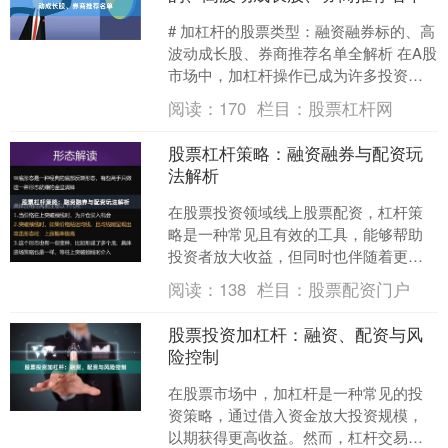
# 加杠杆的股票类型：融资融券标的、高
波动成长股、券商推荐名单全解析 在A股
市场中，加杠杆操作已成为许多投资者
放大收益的重要工具。然而，并非所有
阅读：
170
栏目：
股票杠杆网
股票都适合加杠杆....
股票杠杆策略：融资融券与配资玩
法解析
在股票投资领域线上股票配资，杠杆策
略是一种常见且有效的工具，能够帮助
投资者放大收益，但同时也伴随着更高
的风险。本文将深入解析两种主流杠杆
阅读：
138
栏目：
股票配资门户
玩法——融资融券与配资，....
股票投资加杠杆：融资、配资与风
险控制
在股票市场中，加杠杆是一种常见的投
资策略，通过借入资金放大投资规模，
以期获得更高收益。然而，杠杆交易也