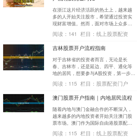
在浙江这片经济活跃的热土上，越来越
多的人开始关注股市，希望通过投资实
现财富增值。然而，面对市场上众多的
证券公司，许多新手投资者都会感到困
阅读：
141
栏目：
线上股票配资
惑：**浙江股票开户哪家....
吉林股票开户流程指南
对于吉林省的投资者而言，无论是长
春、吉林市，还是延边、四平、通化等
地的居民，想要参与A股投资，第一步就
是完成股票开户。随着互联网金融的普
阅读：
115
栏目：
股票配资门户
及，如今吉林投资者无需再....
澳门股票开户指南｜内地居民流程
随着内地与澳门金融合作的不断深入，
越来越多的内地投资者开始关注澳门股
票市场。澳门作为国际自由港股票配资
门户，其金融市场具有独特优势，包括
阅读：
115
栏目：
线上股票配资
资金流动相对自由、税收政....