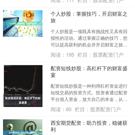
阅读：
111
栏目：
股票配资门户
资代理与交易者合....
个人炒股：掌握技巧，开启财富之
旅
个人炒股是一项既具有挑战性又具有回
报性的活动。通过掌握正确的技巧，您
可以提高获利的机会并开启财富之旅。
**1. 了解市场：** 深入了解股票市场至关
阅读：
195
栏目：
股票配资门户
重要。研究....
配资短线炒股：高杠杆下的财富盛
宴
配资短线炒股是一种利用杠杆资金进行
短线交易的投资方式。投资者通过配资
平台借入资金，放大自己的本金，从而
提高收益率。 配资短线炒股具有高杠杆
阅读：
60
栏目：
股票配资门户
的特点，可以放大收益，....
西安期货配资：助力投资，稳健获
利