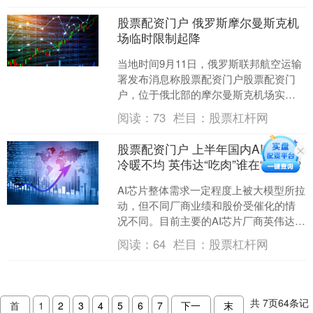
股票配资门户 俄罗斯摩尔曼斯克机
场临时限制起降
当地时间9月11日，俄罗斯联邦航空运输
署发布消息称股票配资门户股票配资门
户，位于俄北部的摩尔曼斯克机场实施
临时限制起降的措施。（央视新闻）....
阅读：
73
栏目：
股票杠杆网
股票配资门户 上半年国内AI芯片股
冷暖不均 英伟达“吃肉”谁在“喝汤”？
AI芯片整体需求一定程度上被大模型所拉
动，但不同厂商业绩和股价受催化的情
况不同。目前主要的AI芯片厂商英伟达之
外，据记者梳理，国内几家主要AI芯片算
阅读：
64
栏目：
股票杠杆网
力股上半年业....
共
7
页
64
条记
首
1
2
3
4
5
6
7
下一
末