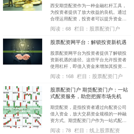
西安期货配资作为一种金融杠杆工具，
为投资者提供了放大收益的良机。通过
合理运用配资，投资者可以提升资金利
用率，把握市场机遇，实现稳健获利。
阅读：
68
栏目：
股票配资门户
**配资优势：** *....
股票配资网平台：解锁投资新机遇
股票配资网平台为投资者提供了解锁投
资新机遇的途径。这些平台允许投资者
使用杠杆，即借入资金来增加其投资规
模。通过放大收益潜力，配资可以帮助
阅读：
168
栏目：
股票配资门户
投资者加速财富积累。 股....
股票配资门户 期货配资门户：一站
式配资服务，助您把握市场先机
期货配资，是指投资者通过向配资公司
借入资金，放大交易资金规模的一种融
资方式。期货配资门户作为一站式配资
服务平台，为投资者提供便捷、高效的
阅读：
78
栏目：
线上股票配资
配资服务，助力投资者把握....