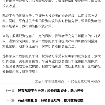
可根据自身资金实力和风险承受能力，选择合适的配资比例，最大化
投资收益。
配资平台的优势在于，它能放大投资者的资金规模，从而提高收益
率。同时，平台提供专业的投资建议和实时行情分析，帮助投资者把
握市场动向，做出明智的投资决策。
当然，股票配资也存在一定的风险。投资者应充分了解配资的杠杆效
应，谨慎控制风险。荣成市股票配资平台提供严格的风险控制措施，
如止损线、追加保证金等，保障投资者的资金安全。
选择荣成市股票配资平台，投资者可享受安全可靠的配资服务，放大
投资收益，实现财富倍增。平台专业的投资团队和完善的风控体系，
为投资者的成功保驾护航。把握市场机遇，借助股票配资，让您的投
资扬帆起航，财富倍增！
文章为作者独立观点，不代表股票杠杆网观点
上一篇：
股票配资平台推荐：轻松获取资金，助力投资
下一篇：
商品期货配资：解锁资金杠杆，提升交易收益