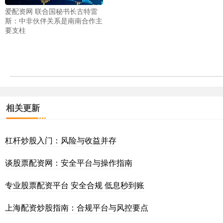
爱配资网 联合国秘书长古特雷
斯：中非伙伴关系是南南合作主
要支柱
相关更新
杠杆炒股入门：风险与收益并存
谈股票配资网：安全平台与操作指南
专业股票配资平台 安全合规 低息秒到账
上海配资炒股指南：合规平台与风控要点