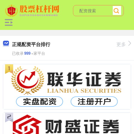
正规配资平台排行
更多
已收录
999
+家平台