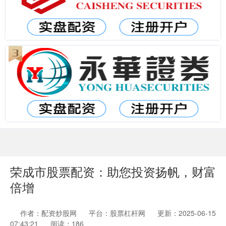
荣成市股票配资：助您投资扬帆，财富
倍增
作者：配资炒股网
平台：股票杠杆网
更新：2025-06-15
07:43:21
阅读：186