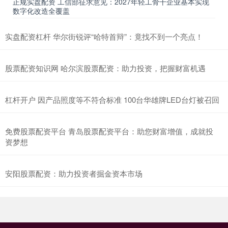
正规实盘配资 工信部征求意见：2027年轻工骨干企业基本实现
数字化改造全覆盖
实盘配资杠杆 华尔街锐评“哈特首辩”：竟找不到一个亮点！
股票配资知识网 哈尔滨股票配资：助力投资，把握财富机遇
杠杆开户 因产品照度等不符合标准 100台华雄牌LED台灯被召回
免费股票配资平台 青岛股票配资平台：助您财富增值，成就投
资梦想
安阳股票配资：助力投资者掘金资本市场