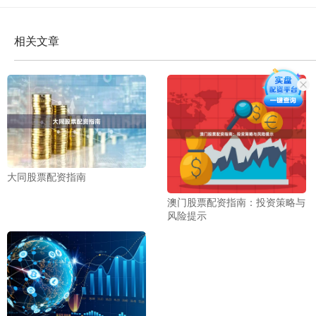
相关文章
大同股票配资指南
澳门股票配资指南：投资策略与
风险提示