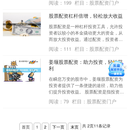
阅读：
199
栏目：
股票配资门户
是国内领先的....
股票配资杠杆倍增，轻松放大收益
股票配资是一种杠杆投资工具，允许投
资者以较小的本金撬动更大的资金，从
而放大投资收益。通过配资，投资者可
以获得更高的投资回报，但同时也要承
阅读：
111
栏目：
股票配资门户
担更大的风险。 **配资....
姜堰股票配资：助力投资，轻松获
利
在瞬息万变的股市中，姜堰股票配资为
投资者提供了一条便捷的途径，助力他
们提升投资收益。 股票配资是指投资者
通过向配资公司借入资金，放大自己的
阅读：
79
栏目：
股票配资门户
投资本金。姜堰股票配资....
共
2
页
11
条记录
首页
1
2
下一页
末页