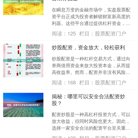
在瞬息万变的金融市场中，实盘股票配
资平台正成为投资者解锁财富新高度的
利器。这些平台通过提供杠杆资金，让
投资者能够放大收益潜力，从而获得更
阅读：
125
栏目：
股票配资门户
高的回报。 实盘股票配资....
炒股配资，资金放大，轻松获利
炒股配资是一种杠杆交易方式，通过向
券商借用资金来放大投资本金，从而提
高收益率。然而，配资并非没有风险，
投资者需要谨慎操作。 配资的优势在于
阅读：
168
栏目：
股票配资门户
资金放大，可以快速增加....
揭秘：哪里可以安全合法配资炒
股？
配资炒股是一种高杠杆投资方式，可以
放大收益，但同时风险也更大。因此，
选择一家安全合法的配资平台至关重
要。 **正规持牌平台** 首选正规持牌的