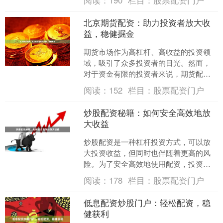
阅读：
190
栏目：
股票配资门户
配资平台。这些平台....
北京期货配资：助力投资者放大收
益，稳健掘金
期货市场作为高杠杆、高收益的投资领
域，吸引了众多投资者的目光。然而，
对于资金有限的投资者来说，期货配资
无疑是一个放大收益的利器。 北京期货
阅读：
152
栏目：
股票配资门户
配资，是指投资者通过向....
炒股配资秘籍：如何安全高效地放
大收益
炒股配资是一种杠杆投资方式，可以放
大投资收益，但同时也伴随着更高的风
险。为了安全高效地使用配资，投资者
需要掌握以下秘籍： **1. 选择正规平
阅读：
178
栏目：
股票配资门户
台：**选择有资质....
低息配资炒股门户：轻松配资，稳
健获利