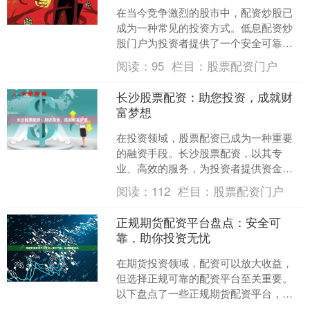
在当今竞争激烈的股市中，配资炒股已
成为一种常见的投资方式。低息配资炒
股门户为投资者提供了一个安全可靠的
平台，让他们以低利率获得资金杠杆，
阅读：
95
栏目：
股票配资门户
从而放大收益。 **轻松....
长沙股票配资：助您投资，成就财
富梦想
在投资领域，股票配资已成为一种重要
的融资手段。长沙股票配资，以其专
业、高效的服务，为投资者提供资金杠
杆，助力其投资梦想。 **资金杠杆，放
阅读：
112
栏目：
股票配资门户
大收益** 股票配资的....
正规期货配资平台盘点：安全可
靠，助你投资无忧
在期货投资领域，配资可以放大收益，
但选择正规可靠的配资平台至关重要。
以下盘点了一些正规期货配资平台，助
你投资无忧： **1. 恒信期货** 恒信期货