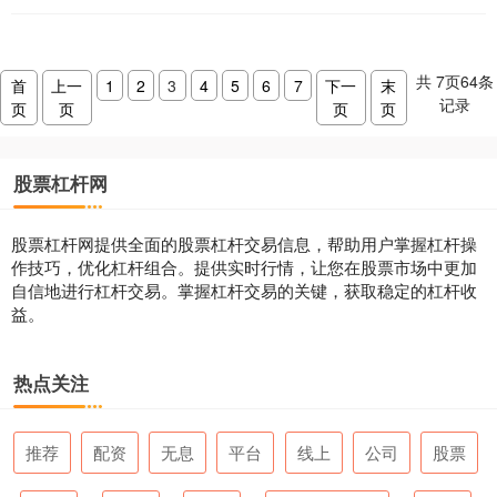
共
7
页
64
条
首
上一
1
2
3
4
5
6
7
下一
末
记录
页
页
页
页
股票杠杆网
股票杠杆网提供全面的股票杠杆交易信息，帮助用户掌握杠杆操
作技巧，优化杠杆组合。提供实时行情，让您在股票市场中更加
自信地进行杠杆交易。掌握杠杆交易的关键，获取稳定的杠杆收
益。
热点关注
推荐
配资
无息
平台
线上
公司
股票