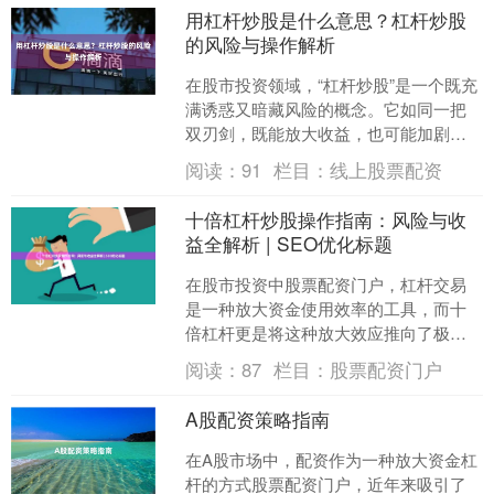
用杠杆炒股是什么意思？杠杆炒股
的风险与操作解析
在股市投资领域，“杠杆炒股”是一个既充
满诱惑又暗藏风险的概念。它如同一把
双刃剑，既能放大收益，也可能加剧亏
损。本文将深入解析杠杆炒股的含义、
阅读：
91
栏目：
线上股票配资
操作方式及其潜在风险....
十倍杠杆炒股操作指南：风险与收
益全解析 | SEO优化标题
在股市投资中股票配资门户，杠杆交易
是一种放大资金使用效率的工具，而十
倍杠杆更是将这种放大效应推向了极
致。对于追求高收益的投资者而言，十
阅读：
87
栏目：
股票配资门户
倍杠杆炒股可能带来惊人的回....
A股配资策略指南
在A股市场中，配资作为一种放大资金杠
杆的方式股票配资门户，近年来吸引了