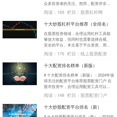
众多投资者的关注。然而，配资并非简
单的“借钱炒股”，而是一把双刃剑。本文
阅读：
169
栏目：
股票杠杆网
将为您全面解析A股....
十大炒股杠杆平台推荐（全排名）
在股票投资领域，合理运用杠杆工具能
够放大收益，但同时也需要选择合规、
安全的平台。本文基于平台资质、用户
口碑、费率透明度、风控能力等维度，
阅读：
176
栏目：
线上股票配资
整理出当前市场关注度较高....
十大配资排名榜单（新版）
# 十大配资排名榜单（新版）：2024年值
得关注的配资平台推荐股票配资门户 在
股市投资中，合理运用配资工具可以帮
助投资者放大收益，但选择安全、合规
阅读：
148
栏目：
股票配资门户
的配资平台至关....
十大炒股配资平台排名（新）
# 十大炒股配资平台排名（新）：2024年