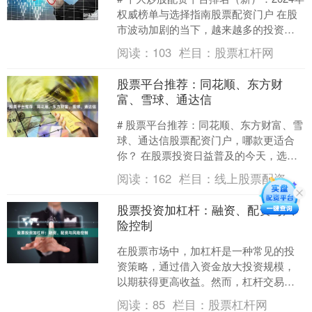
权威榜单与选择指南股票配资门户 在股
市波动加剧的当下，越来越多的投资者
开始关注配资这一杠杆工具。然而，面
阅读：
103
栏目：
股票杠杆网
对市场上鱼龙混....
股票平台推荐：同花顺、东方财
富、雪球、通达信
# 股票平台推荐：同花顺、东方财富、雪
球、通达信股票配资门户，哪款更适合
你？ 在股票投资日益普及的今天，选择
一款功能强大、数据准确、操作便捷的
阅读：
162
栏目：
线上股票配资
股票平台，是每位投....
股票投资加杠杆：融资、配资与风
险控制
在股票市场中，加杠杆是一种常见的投
资策略，通过借入资金放大投资规模，
以期获得更高收益。然而，杠杆交易也
是一把双刃剑，在放大收益的同时也放
阅读：
85
栏目：
股票杠杆网
大了风险。本文将详细介绍....