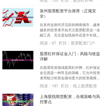
阅读：
103
栏目：
股票杠杆网
多投资者关注的焦点。本文....
泉州股票配资平台推荐（正规安
全）
在泉州这座经济活跃的闽南城市，越来
越多的投资者开始关注股票配资这一金
融工具。无论是短线操作还是中长线布
局，合理使用配资资金可以放大收益空
阅读：
67
栏目：
股票配资门户
间。然而，市场上配资平台....
股票杠杆保证金入门：风险与收益
详解
在股票投资领域股票杠杆网，杠杆保证
金交易是一种常见的策略，它允许投资
者用较少的资金撬动更大的投资规模。
然而，这种策略虽然可能带来更高的收
阅读：
187
栏目：
线上股票配资
益，同时也伴随着显著的风....
上海股指期货配资，合规策略与风
控要点