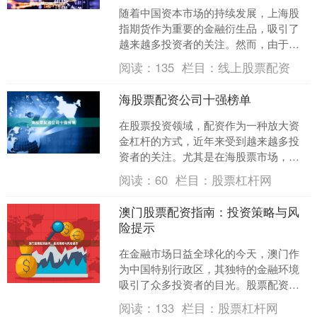
随着中国资本市场的持续发展，上海股
指期货作为重要的金融衍生品，吸引了
越来越多投资者的关注。然而，由于股
指期货交易具有杠杆效应和高风险特
阅读：
135
栏目：
线上股票配资
征，许多投资者选择通过配资....
海股票配资公司十强榜单
在股票投资领域，配资作为一种放大资
金杠杆的方式，近年来受到越来越多投
资者的关注。尤其是在海股票市场，配
资公司如雨后春笋般涌现股票杠杆网，
阅读：
60
栏目：
股票杠杆网
但质量参差不齐。为了帮助....
澳门股票配资指南：投资策略与风
险提示
在金融市场日益全球化的今天，澳门作
为中国特别行政区，其独特的金融环境
吸引了众多投资者的目光。股票配资作
为一种放大投资杠杆的方式，在澳门也
阅读：
133
栏目：
股票杠杆网
逐渐受到关注。本文旨在为....