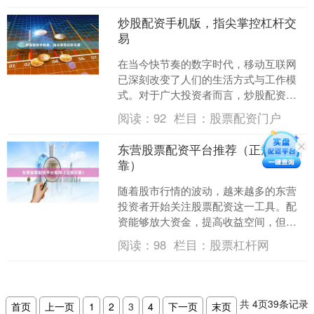
炒股配资手机版，指尖掌控杠杆交
易
在当今快节奏的数字时代，移动互联网
已深刻改变了人们的生活方式与工作模
式。对于广大投资者而言，炒股配资手
机版的诞生，无疑是一次革命性的突
阅读：
92
栏目：
股票配资门户
破。它打破了传统交易必须依....
东营股票配资平台推荐（正规可
靠）
随着股市行情的波动，越来越多的东营
投资者开始关注股票配资这一工具。配
资能够放大资金，提高收益空间，但同
时也伴随着一定风险。因此，选择一家
阅读：
98
栏目：
股票杠杆网
正规可靠的配资平台至关重....
共
4
页
39
条记录
首页
上一页
1
2
3
4
下一页
末页