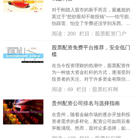
对于刚踏入股市的新手而言，最尴尬的
莫过于“想炒股却不敢投钱”——怕亏损、
怕踩雷、怕交了学费还没学到东西。如
今，越来越多的正规配资平台推出**免费
阅读：
200
栏目：
股票配资门户
体验金**服务，....
股票配资免费平台推荐，安全低门
槛
在当今投资理财的热潮中，股票配资作
为一种放大资金杠杆的方式，逐渐受到
投资者的关注。对于许多资金有限但又
希望抓住市场机会的投资者来说，选择
阅读：
69
栏目：
股票杠杆网
一个安全、低门槛且免费的....
贵州配资公司排名与选择指南
在贵州，随着金融市场的逐步开放和投
资者需求的多样化，配资公司如雨后春
笋般涌现。然而，面对众多选择，如何
筛选出正规、安全的配资平台，成为许