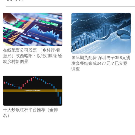
在线配资公司股票 （乡村行·看
振兴）陕西略阳：以“数”赋能 绘
国际期货配资 深圳男子398元烫
就乡村新图景
发套餐结账成2477元？已立案
调查
十大炒股杠杆平台推荐（全排
名）