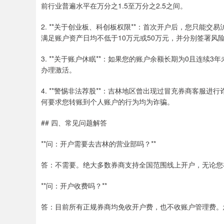
前行业普遍水平在万分之1.5至万分之2.5之间。
2. **关于创业板、科创板权限**：首次开户后，您只能交
满足账户资产日均不低于10万元或50万元，并分别签署风
3. **关于账户休眠**：如果您的账户余额长期为0且连
办理激活。
4. **警惕非法荐股**：吉林地区曾出现过冒充券商客服
何要求您转账到个人账户的行为均为诈骗。
## 四、常见问题解答
**问：开户需要去吉林的营业部吗？**
答：不需要。绝大多数券商支持全国范围线上开户，无论您
**问：开户收费吗？**
答：目前所有正规券商均免收开户费，也不收账户管理费。