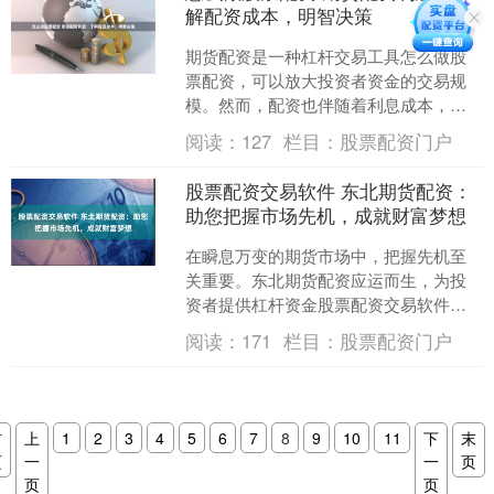
解配资成本，明智决策
期货配资是一种杠杆交易工具怎么做股
票配资，可以放大投资者资金的交易规
模。然而，配资也伴随着利息成本，了
解这些成本对于明智的决策至关重要。
阅读：
127
栏目：
股票配资门户
股票配资需要投资者提供....
股票配资交易软件 东北期货配资：
助您把握市场先机，成就财富梦想
在瞬息万变的期货市场中，把握先机至
关重要。东北期货配资应运而生，为投
资者提供杠杆资金股票配资交易软件，
助力其放大收益，成就财富梦想。 * **资
阅读：
171
栏目：
股票配资门户
质和信誉：**选....
首
上
1
2
3
4
5
6
7
8
9
10
11
下
末
页
一
一
页
页
页