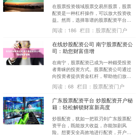
在股票投资领域股票交易所股票，股票
配资是一种杠杆操作，可以放大投资收
益。然而，选择靠谱的股票配资平台至
关重要，以确保资金安全和收益稳定。 *
阅读：
186
栏目：
股票配资门户
**放大收益：**....
在线炒股配资公司 南宁股票配资公
司：助您财富倍增
在南宁，股票配资已成为一种颇受投资
者青睐的投资方式。股票配资公司通过
向投资者提供资金杠杆，帮助他们放大
投资收益，实现财富倍增。 在深圳，有
阅读：
68
栏目：
股票配资门户
多家正规的配资公司，为....
广东股票配资平台 炒股配资开户秘
籍：轻松解锁财富新高度
炒股配资，犹如一把双刃剑广东股票配
资平台，既能放大收益，亦能加剧风
险。想要安全高效地进行配资，开户环
节至关重要。以下秘籍助你轻松解锁财