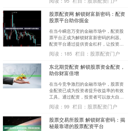
阅读：
95
栏目：
股票配资门户
破了这一壁垒，为投资者提....
股票配资网 解锁财富新密码：配资
股票平台助你掘金
在当今瞬息万变的金融市场中，配资股
票平台正成为解锁财富新密码的利器。
配资平台通过提供资金杠杆，让投资者
以更少的本金撬动更大的投资机会。 上
阅读：
185
栏目：
股票配资门户
海股票配资平台众多，投....
东北期货配资 解锁股票资金配资，
助你财富倍增
在当今竞争激烈的金融市场中，股票资
金配资已成为投资者提升收益率的有效
工具。通过配资，投资者可以放大自己
的资金，从而获得更高的投资回报。 1.
阅读：
99
栏目：
股票配资门户
监管合规：确保门户....
股票交易所股票 解锁财富密码：揭
秘最靠谱的股票配资平台