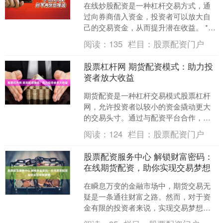
在线炒股配资是一种杠杆交易方式，通
过向券商借入资金，投资者可以放大自
己的交易资金，从而提升潜在收益。 **
优势：** * **放大资金：**配资可以将投
阅读：
135
栏目：
股票配资门户
资者的资....
股票杠杆网 期货配资模式：助力投
资者放大收益
期货配资是一种杠杆交易模式股票杠杆
网，允许投资者以较小的资金撬动更大
的交易头寸。通过与配资平台合作，投
资者可以获得额外的资金，从而放大潜
阅读：
124
栏目：
股票配资门户
在收益。 期货配资模式主....
股票配资服务中心 解锁财富密码：
在线期货配资，助你实现交易梦想
在瞬息万变的金融市场中，期货交易无
疑是一条通往财富之路。然而，对于资
金有限的投资者来说，实现交易梦想似
乎遥不可及。在线期货配资的出现，打