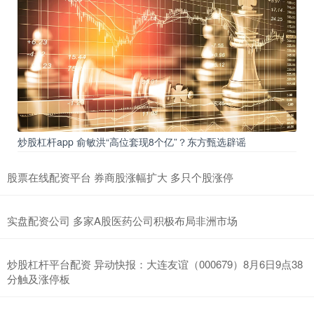
炒股杠杆app 俞敏洪“高位套现8个亿”？东方甄选辟谣
股票在线配资平台 券商股涨幅扩大 多只个股涨停
实盘配资公司 多家A股医药公司积极布局非洲市场
炒股杠杆平台配资 异动快报：大连友谊（000679）8月6日9点38
分触及涨停板