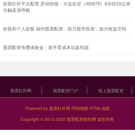
炒股杠杆平台配资 异动快报：大连友谊（000679）8月6日9点38
分触及涨停板
炒股和个人炒股 福州股票配资：助力股市投资，放大收益空间
股票配资免费体验金：新手零成本试盘利器
股票杠杆网
股票配资门户
线上股票配资
Powered by
股票杠杆网
RSS地图
HTML地图
Copyright
© 2013-2025
股票配资财经网
版权所有