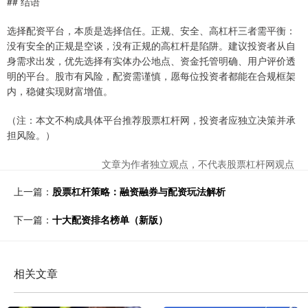
## 结语
选择配资平台，本质是选择信任。正规、安全、高杠杆三者需平衡：
没有安全的正规是空谈，没有正规的高杠杆是陷阱。建议投资者从自
身需求出发，优先选择有实体办公地点、资金托管明确、用户评价透
明的平台。股市有风险，配资需谨慎，愿每位投资者都能在合规框架
内，稳健实现财富增值。
（注：本文不构成具体平台推荐股票杠杆网，投资者应独立决策并承
担风险。）
文章为作者独立观点，不代表股票杠杆网观点
上一篇：
股票杠杆策略：融资融券与配资玩法解析
下一篇：
十大配资排名榜单（新版）
相关文章