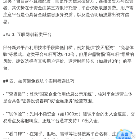
这类平台自身不直接配资，而是作为信息撮合方，连接出资方与投资
者。其优势在于资金由第三方银行托管，平台仅收取服务费。用户需
注意平台是否具备金融信息服务资质，以及是否明确披露出资方信
息。
### 3. 互联网创新类平台
部分新兴平台利用技术手段降低门槛，例如提供“按天配资”、“免息体
验”等模式。这类平台杠杆可达8-10倍，但用户需警惕“高杠杆”背后的
风险。建议选择有真实用户评价、运营时间较长（如超过3年）的平
台。
## 四、如何避免踩坑？实用筛选技巧
- **查资质**：登录“国家企业信用信息公示系统”，核对平台运营主体
是否具备“证券投资咨询”或“金融服务”经营范围。
- **试体验**：先用小额资金（如1000元）测试平台的出入金速度、交
易滑点及客服响应。正规平台通常支持T+0出入金。
- **看口碑**：在知乎、贴吧、雪球等社群搜索平台名称，注意区分水