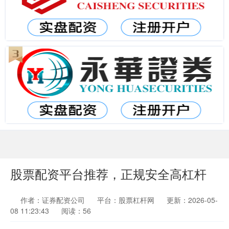
股票配资平台推荐，正规安全高杠杆
作者：证券配资公司
平台：股票杠杆网
更新：2026-05-
08 11:23:43
阅读：56