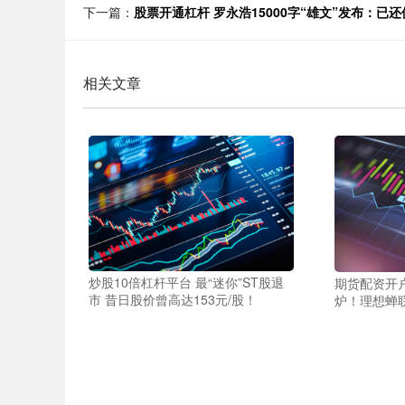
下一篇：
股票开通杠杆 罗永浩15000字“雄文”发布：已
相关文章
炒股10倍杠杆平台 最“迷你”ST股退
期货配资开户
市 昔日股价曾高达153元/股！
炉！理想蝉联