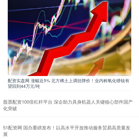
配资实盘网 涨幅近5% 北方稀土上调挂牌价！业内称氧化镨钕有
望回到44万元/吨
股票配资100倍杠杆平台 深企助力具身机器人关键核心部件国产
化突破
51配资网 国办重磅发布！以高水平开放推动服务贸易高质量发
展