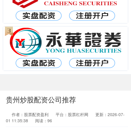
贵州炒股配资公司推荐
作者：股票配资盈利
平台：股票杠杆网
更新：2026-07-
01 11:35:38
阅读：96