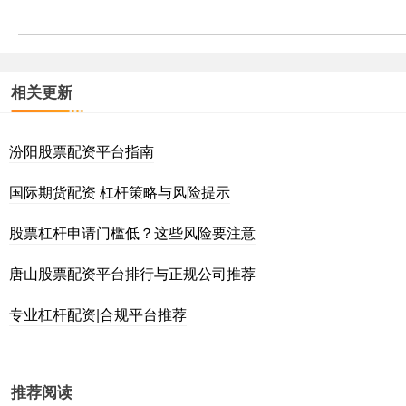
相关更新
汾阳股票配资平台指南
国际期货配资 杠杆策略与风险提示
股票杠杆申请门槛低？这些风险要注意
唐山股票配资平台排行与正规公司推荐
专业杠杆配资|合规平台推荐
推荐阅读