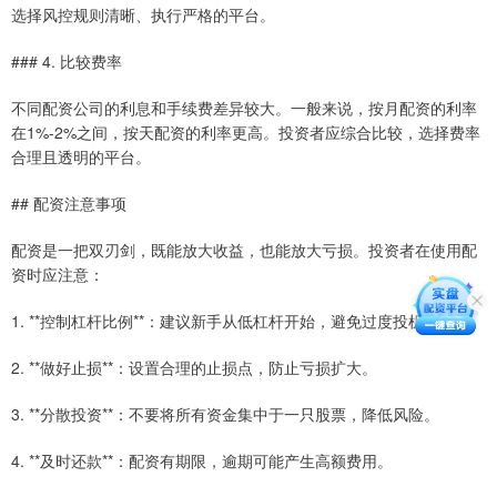
选择风控规则清晰、执行严格的平台。
### 4. 比较费率
不同配资公司的利息和手续费差异较大。一般来说，按月配资的利率
在1%-2%之间，按天配资的利率更高。投资者应综合比较，选择费率
合理且透明的平台。
## 配资注意事项
配资是一把双刃剑，既能放大收益，也能放大亏损。投资者在使用配
资时应注意：
1. **控制杠杆比例**：建议新手从低杠杆开始，避免过度投机。
2. **做好止损**：设置合理的止损点，防止亏损扩大。
3. **分散投资**：不要将所有资金集中于一只股票，降低风险。
4. **及时还款**：配资有期限，逾期可能产生高额费用。