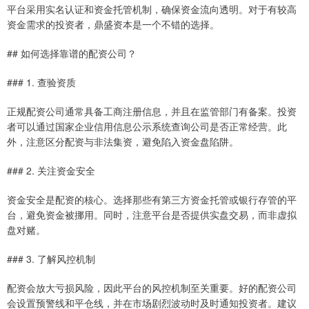
平台采用实名认证和资金托管机制，确保资金流向透明。对于有较高
资金需求的投资者，鼎盛资本是一个不错的选择。
## 如何选择靠谱的配资公司？
### 1. 查验资质
正规配资公司通常具备工商注册信息，并且在监管部门有备案。投资
者可以通过国家企业信用信息公示系统查询公司是否正常经营。此
外，注意区分配资与非法集资，避免陷入资金盘陷阱。
### 2. 关注资金安全
资金安全是配资的核心。选择那些有第三方资金托管或银行存管的平
台，避免资金被挪用。同时，注意平台是否提供实盘交易，而非虚拟
盘对赌。
### 3. 了解风控机制
配资会放大亏损风险，因此平台的风控机制至关重要。好的配资公司
会设置预警线和平仓线，并在市场剧烈波动时及时通知投资者。建议