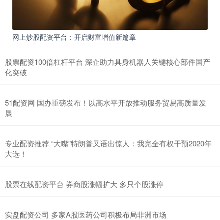
网上炒股配资平台：开启财富增值新篇章
股票配资100倍杠杆平台 深企助力具身机器人关键核心部件国产
化突破
51配资网 国办重磅发布！以高水平开放推动服务贸易高质量发
展
专业配资推荐 “大嘴”特朗普又语出惊人：我完全有权干预2020年
大选！
股票在线配资平台 券商股涨幅扩大 多只个股涨停
实盘配资公司 多家A股医药公司积极布局非洲市场