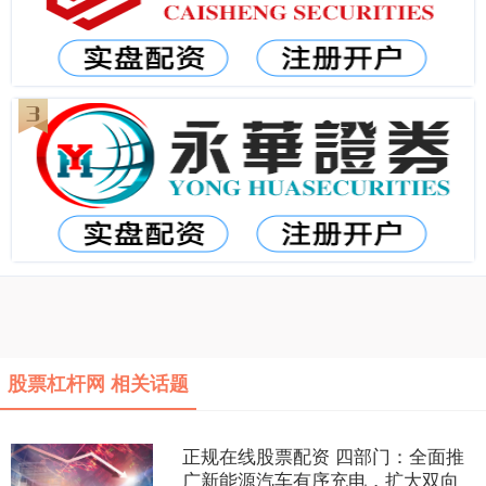
股票杠杆网 相关话题
正规在线股票配资 四部门：全面推
广新能源汽车有序充电，扩大双向