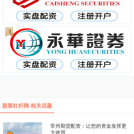
股票杠杆网 相关话题
常州期货配资：让您的资金发挥更
大效用