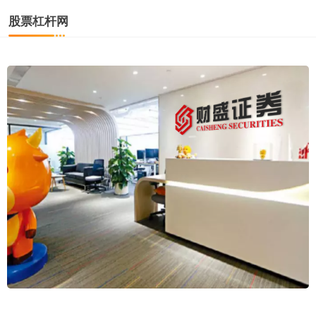
股票杠杆网