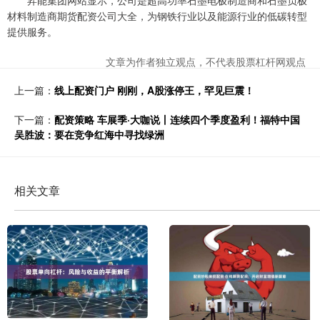
材料制造商期货配资公司大全，为钢铁行业以及能源行业的低碳转型
提供服务。
文章为作者独立观点，不代表股票杠杆网观点
上一篇：
线上配资门户 刚刚，A股涨停王，罕见巨震！
下一篇：
配资策略 车展季·大咖说丨连续四个季度盈利！福特中国
吴胜波：要在竞争红海中寻找绿洲
相关文章