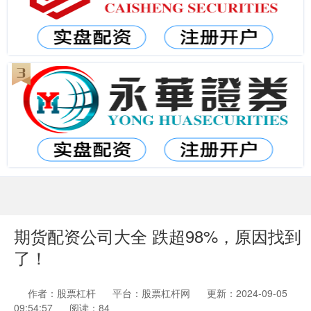
期货配资公司大全 跌超98%，原因找到
了！
作者：股票杠杆
平台：股票杠杆网
更新：2024-09-05
09:54:57
阅读：84