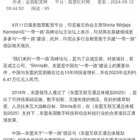
作者：金股配资网
平台：股票杠杆网
更新：2024-09-12
09:44:52
阅读：95
9月11日最新股票配资平台，印尼雇主协会主席Shinta Widjaja
Kamdani在“一带一路”高峰论坛主论坛上表示，印尼将在基建领域更
多参与“一带一路”建设，此外，印尼众多行业都受惠于共建“一带一路”
倡议相关项目。
“我们来到‘一带一路’高峰论坛，是为了达成交易、对接项目，甚
至成立公司。”Shinta称。东盟是中国在“一带一路”建设上的重要伙
伴，中国与东盟的贸易额在过去10年间快速增长，并在2023年达到约
6.41万亿元人民币。
2016年，东盟领导人通过了《东盟互联互通总体规划2025》，提
出了可持续基础设施、数字创新、无缝衔接的物流、良好的规章制
度、人员往来五大战略目标。Shinta表示，在《东盟互联互通总体规
划2025》支持下，东盟各国数字科技和信息科技行业的合资项目正逐
渐发展。
中国—东盟关于“一带一路”倡议与《东盟互联互通总体规划
2025》对接合作的联合声明指出，鼓励中国积极支持东盟基础设施项