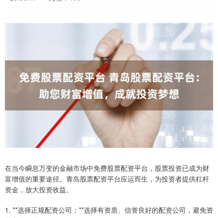
在当今瞬息万变的金融市场中免费股票配资平台，股票投资已成为财
富增值的重要途径。青岛股票配资平台应运而生，为投资者提供杠杆
资金，放大投资收益。
1. **选择正规配资公司：**选择有资质、信誉良好的配资公司，避免资