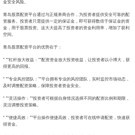
金安全风险。
青岛股票配资平台通过与正规券商合作，为投资者提供安全可靠的配
资服务。投资者只需提供一定的保证金，即可获得数倍于保证金的资
金，用于股票投资。这大大提高了投资者的资金利用率，增加了获利
空间。
青岛股票配资平台的优势在于：
* **杠杆放大收益：**配资资金放大投资收益，让投资者以小博大，获
得更高的回报。
* **专业风控团队：**平台拥有专业的风控团队，实时监控市场动态，
及时调整配资策略，保障投资者资金安全。
* **灵活操作：**投资者可根据自身情况选择不同的配资比例和期限，
灵活调整投资策略。
* **便捷高效：**平台操作便捷高效，投资者可在线申请配资，快速获
得资金。