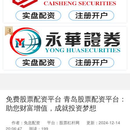
免费股票配资平台 青岛股票配资平台：
助您财富增值，成就投资梦想
作者：免息配资
平台：股票杠杆网
更新：2024-12-14
20:06:47
阅读：199