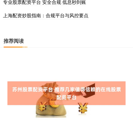
专业股票配资平台 安全合规 低息秒到账
上海配资炒股指南：合规平台与风控要点
推荐阅读