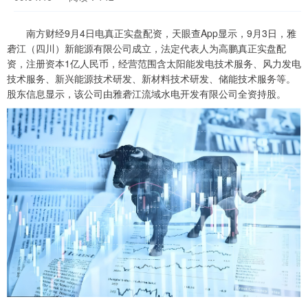
南方财经9月4日电真正实盘配资，天眼查App显示，9月3日，雅
砻江（四川）新能源有限公司成立，法定代表人为高鹏真正实盘配
资，注册资本1亿人民币，经营范围含太阳能发电技术服务、风力发电
技术服务、新兴能源技术研发、新材料技术研发、储能技术服务等。
股东信息显示，该公司由雅砻江流域水电开发有限公司全资持股。