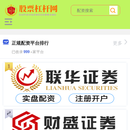
正规配资平台排行
更多
已收录
999
+家平台