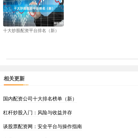
十大炒股配资平台排名（新）
相关更新
国内配资公司十大排名榜单（新）
杠杆炒股入门：风险与收益并存
谈股票配资网：安全平台与操作指南