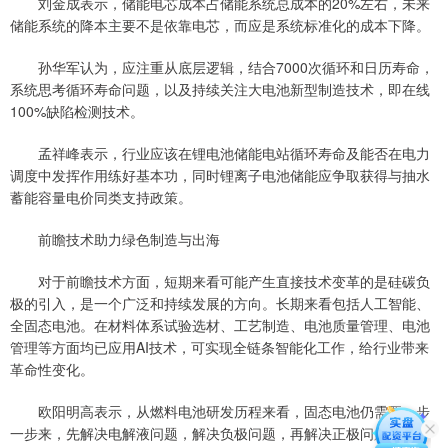
刘金成表示，储能电芯成本占储能系统总成本的20%左右，未来
储能系统的降本主要不是依靠电芯，而应是系统标准化的成本下降。
孙华军认为，应注重从底层逻辑，结合7000次循环和日历寿命，
系统思考循环寿命问题，以及持续关注大电池新型制造技术，即在线
100%缺陷检测技术。
孟祥峰表示，行业应该在锂电池储能电站循环寿命及能否在电力
调度中发挥作用练好基本功，同时锂离子电池储能应争取获得与抽水
蓄能容量电价同类支持政策。
前瞻技术助力绿色制造与出海
对于前瞻技术方面，短期来看可能产生直接技术变革的是硅碳负
极的引入，是一个广泛和持续发展的方向。长期来看包括人工智能、
全固态电池。在材料体系试验选材、工艺制造、电池质量管理、电池
管理等方面均已应用AI技术，可实现全链条智能化工作，给行业带来
革命性变化。
欧阳明高表示，从燃料电池研发历程来看，固态电池仍需要一步
一步来，先解决电解液问题，解决负极问题，再解决正极问题，急不