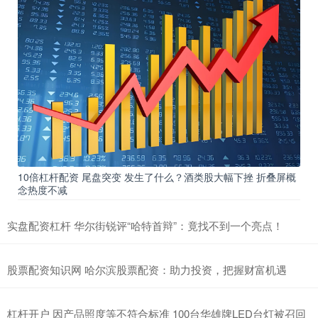
10倍杠杆配资 尾盘突变 发生了什么？酒类股大幅下挫 折叠屏概
念热度不减
实盘配资杠杆 华尔街锐评“哈特首辩”：竟找不到一个亮点！
股票配资知识网 哈尔滨股票配资：助力投资，把握财富机遇
杠杆开户 因产品照度等不符合标准 100台华雄牌LED台灯被召回