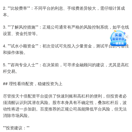
2. **比较费率**：不同平台的利息、手续费差异较大，需仔细计算成
本。
3. **了解风控措施**：正规公司通常有严格的风险控制系统，如平仓线
设置、资金托管等。
4. **试水小额资金**：初次尝试可先投入少量资金，测试平台的可靠性
和操作体验。
5. **咨询专业人士**：在决策前，可寻求金融顾问的建议，尤其是高杠
杆交易。
## 理性看待配资，稳健投资为上
尽管按天十倍配资平台提供了快速到账和高杠杆的便利，但投资者必
须清醒认识到其潜在风险。股市本身具有不确定性，叠加杠杆后，波
动性将进一步加剧。百度推荐的正规公司虽能降低平台风险，但无法
消除市场风险。
**投资建议：**