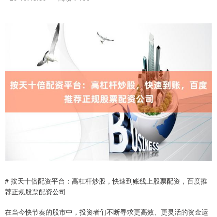
# 按天十倍配资平台：高杠杆炒股，快速到账线上股票配资，百度推
荐正规股票配资公司
在当今快节奏的股市中，投资者们不断寻求更高效、更灵活的资金运