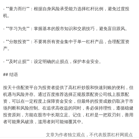
- **量力而行**：根据自身风险承受能力选择杠杆比例，避免过度投
机。
- **学习为先**：掌握基本的股市知识和交易技巧，避免盲目跟风。
- **分散投资**：不要将所有资金集中于单一杠杆产品，合理配置资
产。
- **及时止损**：设定明确的止损点，保护本金安全。
## 结语
按天十倍配资平台为投资者提供了高杠杆炒股和快速到账的便利，但
机遇与风险并存。通过百度推荐选择正规股票配资公司线上股票配
资，可以在一定程度上保障资金安全，但最终的投资成败仍取决于市
场判断和风险控制。在追求高收益的同时，务必保持理性，遵循稳健
投资原则，方能在股市中长期立足。记住，杠杆是一把双刃剑，善用
者可能乘风破浪，滥用者则可能倾覆其中。
文章为作者独立观点，不代表股票杠杆网观点