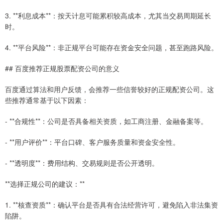
3. **利息成本**：按天计息可能累积较高成本，尤其当交易周期延长
时。
4. **平台风险**：非正规平台可能存在资金安全问题，甚至跑路风险。
## 百度推荐正规股票配资公司的意义
百度通过算法和用户反馈，会推荐一些信誉较好的正规配资公司。这
些推荐通常基于以下因素：
- **合规性**：公司是否具备相关资质，如工商注册、金融备案等。
- **用户评价**：平台口碑、客户服务质量和资金安全性。
- **透明度**：费用结构、交易规则是否公开透明。
**选择正规公司的建议：**
1. **核查资质**：确认平台是否具有合法经营许可，避免陷入非法集资
陷阱。