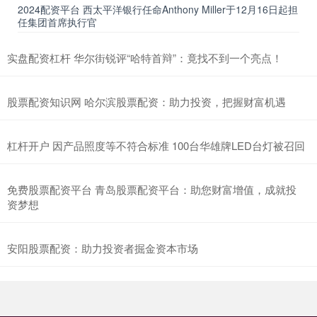
2024配资平台 西太平洋银行任命Anthony Miller于12月16日起担
任集团首席执行官
实盘配资杠杆 华尔街锐评“哈特首辩”：竟找不到一个亮点！
股票配资知识网 哈尔滨股票配资：助力投资，把握财富机遇
杠杆开户 因产品照度等不符合标准 100台华雄牌LED台灯被召回
免费股票配资平台 青岛股票配资平台：助您财富增值，成就投
资梦想
安阳股票配资：助力投资者掘金资本市场