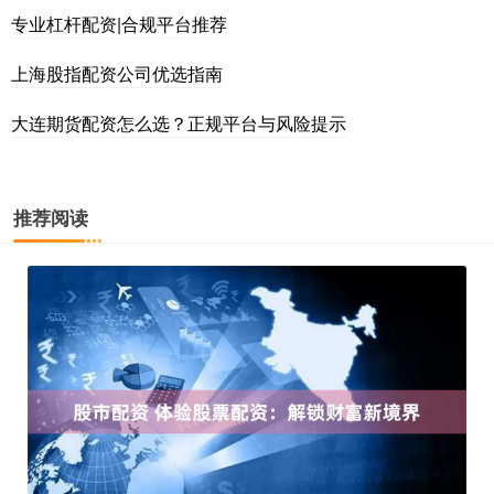
专业杠杆配资|合规平台推荐
上海股指配资公司优选指南
大连期货配资怎么选？正规平台与风险提示
推荐阅读