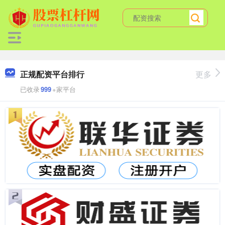
正规配资平台排行
更多
已收录
999
+家平台