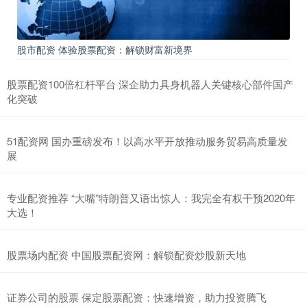
股市配资 体验股票配资：解锁财富新境界
股票配资100倍杠杆平台 深企助力具身机器人关键核心部件国产
化突破
51配资网 国办重磅发布！以高水平开放推动服务贸易高质量发
展
专业配资推荐 “大嘴”特朗普又语出惊人：我完全有权干预2020年
大选！
股票场内配资 中国股票配资网：解锁配资炒股新天地
证券公司的股票 保定股票配资：快速增资，助力投资腾飞