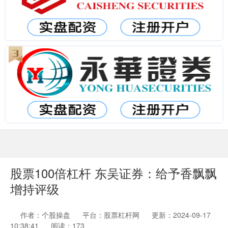
股票100倍杠杆 东吴证券：给予香飘飘
增持评级
作者：个股操盘
平台：股票杠杆网
更新：2024-09-17
10:38:41
阅读：173