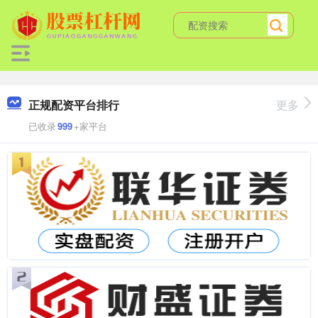
正规配资平台排行
更多
已收录
999
+家平台