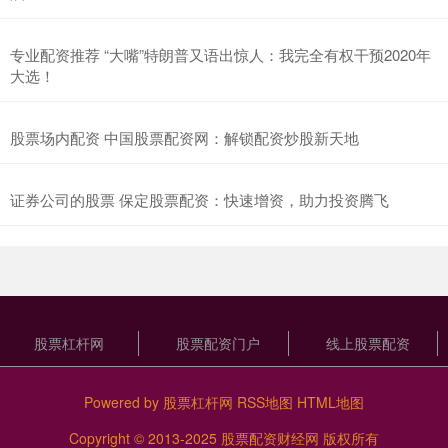
专业配资推荐 “大嘴”特朗普又语出惊人：我完全有权干预2020年
大选！
股票场内配资 中国股票配资网：解锁配资炒股新天地
证券公司的股票 保定股票配资：快速增资，助力投资腾飞
股票杠杆网
股票配资门户
线上股票配资
Powered by
股票杠杆网
RSS地图
HTML地图
Copyright
© 2013-2025
股票配资财经网
版权所有