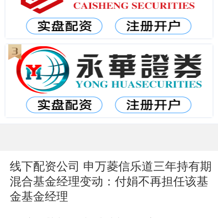
线下配资公司 申万菱信乐道三年持有期
混合基金经理变动：付娟不再担任该基
金基金经理