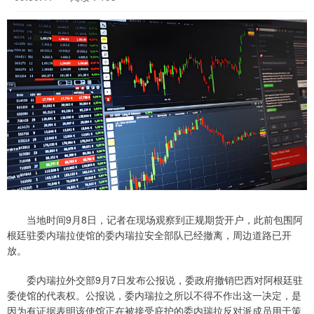
当地时间9月8日，记者在现场观察到正规期货开户，此前包围阿
根廷驻委内瑞拉使馆的委内瑞拉安全部队已经撤离，周边道路已开
放。
委内瑞拉外交部9月7日发布公报说，委政府撤销巴西对阿根廷驻
委使馆的代表权。公报说，委内瑞拉之所以不得不作出这一决定，是
因为有证据表明该使馆正在被接受庇护的委内瑞拉反对派成员用于策