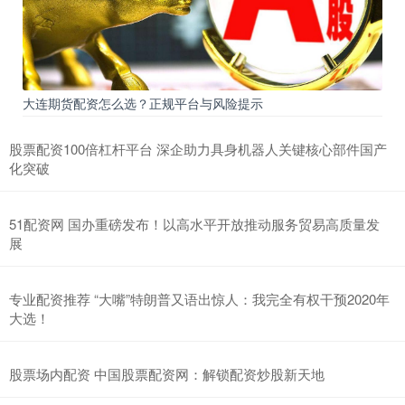
大连期货配资怎么选？正规平台与风险提示
股票配资100倍杠杆平台 深企助力具身机器人关键核心部件国产
化突破
51配资网 国办重磅发布！以高水平开放推动服务贸易高质量发
展
专业配资推荐 “大嘴”特朗普又语出惊人：我完全有权干预2020年
大选！
股票场内配资 中国股票配资网：解锁配资炒股新天地