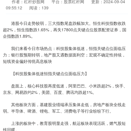
作者：杠杆炒股网
平台：股票杠杆网
更新：2024-09-04
09:55:12
阅读：139
港股今日走势较弱，三大指数尾盘跌幅加大。恒生科技指数收跌
超2%，恒生指数跌1.65%，再失17800点关键点位股票配资证券，国
企指数跌1.89%。
我们来看今日市场热点：科技股集体低迷，恒指关键点位面临压
力；银行股预期转弱，地产股又遇数据面利空；宏观不确定性持续，
短线资金偏好传统高息板块
【科技股集体低迷恒指关键点位面临压力】
盘面上，核心科技股再度低迷，阿里巴巴、小米跌超2%，快手、
京东、网易跌约2%，美团、百度、腾讯均跌超1%。
其他板块方面，基建股业绩端承压集体走低，房地产板块全线走
弱。半导体、啤酒、锂电、军工、消费电子等行业纷纷下行。
上涨的板块中，教育股明显走强，航运板块表现活跃，燃气股短
线回暖。