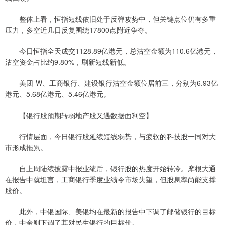
整体上看，恒指短线依旧处于反弹攻势中，但关键点位仍有多重
压力，多空近几日反复围绕17800点附近争夺。
今日恒指全天成交1128.89亿港元，总沽空金额为110.6亿港元，
沽空资金占比约9.80%，刷新短线新低。
美团-W、工商银行、建设银行沽空金额位居前三，分别为6.93亿
港元、5.68亿港元、5.46亿港元。
【银行股预期转弱地产股又遇数据面利空】
行情层面，今日银行股延续短线弱势，与疲软的科技股一同对大
市形成拖累。
自上周陆续披露中报业绩后，银行股的热度开始转冷。摩根大通
在报告中就坦言，工商银行季度业绩令市场失望，但股息率尚能支撑
股价。
此外，中银国际、美银均在最新的报告中下调了邮储银行的目标
价，中金则下调了其对民生银行的目标价。